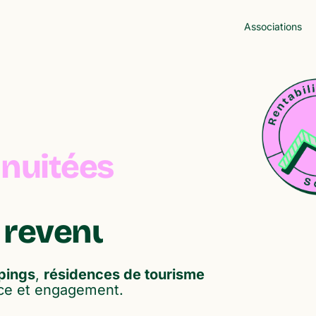
Associations
nuitées
e
r
e
v
e
n
u
s
a
d
d
i
t
i
o
n
n
e
l
pings
,
résidences de tourisme
nce et engagement.