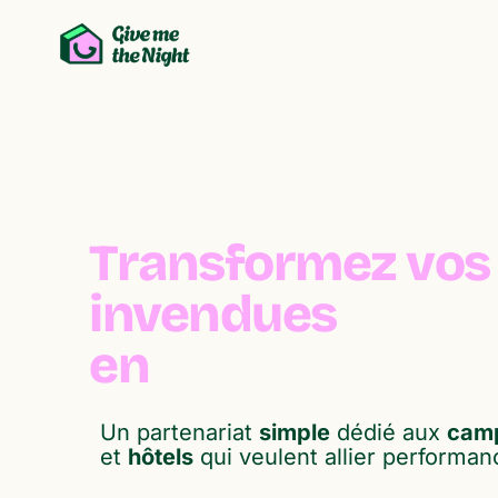
Transformez vos 
invendues
en
g
e
s
t
e
s
o
l
i
d
a
i
r
Un partenariat
simple
dédié aux
cam
et
hôtels
qui veulent allier performa