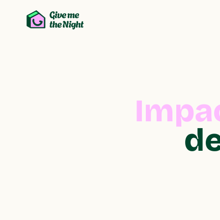
Impac
de