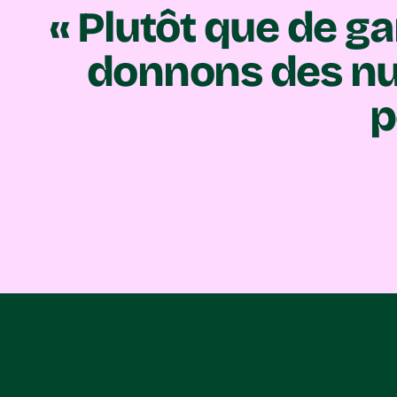
« Plutôt que de g
donnons des nui
p