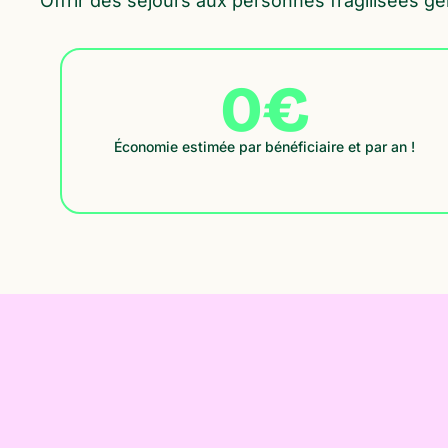
Offrir des séjours aux personnes fragilisées g
0
€
Économie estimée par bénéficiaire et par an !