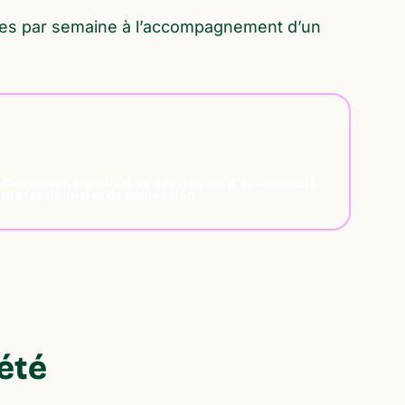
ures par semaine à l’accompagnement d’un
0
Diminution significative des risques d'épuisement
professionnel et de dépression
été