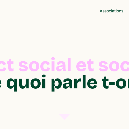
Associations
t social et soci
 quoi parle t-o